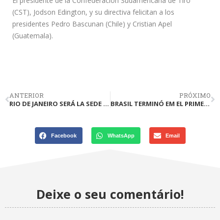
El presidente de la Confederación Sudamericana de Tiro
(CST), Jodson Edington, y su directiva felicitan a los
presidentes Pedro Bascunan (Chile) y Cristian Apel
(Guatemala).
ANTERIOR
PRÓXIMO
RIO DE JANEIRO SERÁ LA SEDE DEL ÚLTIMO SELECTIVO OLÍMPICO DE RIFLE Y PISTOLA
BRASIL TERMINÓ EM EL PRIMER LUGAR DEL MEDALLERO DEL SUDAMERICANO DE LIMA
Facebook
WhatsApp
Email
Deixe o seu comentário!